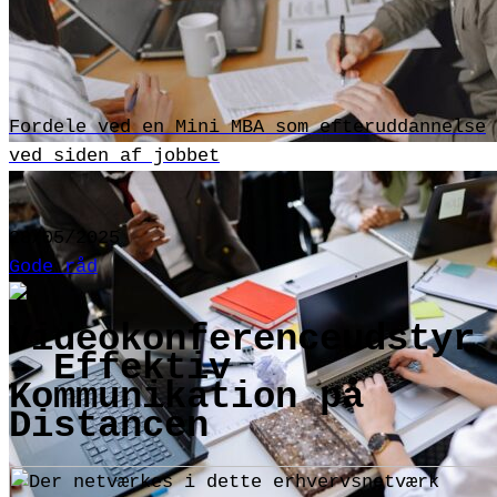
Fordele ved en Mini MBA som efteruddannelse
ved siden af jobbet
28/05/2025
Gode råd
Videokonferenceudstyr
– Effektiv
Kommunikation på
Distancen