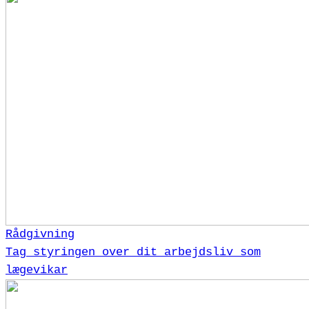
Rådgivning
Tag styringen over dit arbejdsliv som
lægevikar