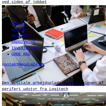
ved siden af jobbet
BRANDS
KONTOR
ØKONOMI
RÅDGIVNING
INVESTERING
GODE RÅD
kontakt@media24.dk
Den digitale arbejdsplads og betydningen af
perifert udstyr fra Logitech