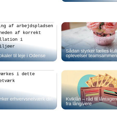
Sådan styrker fælles kul
kaler til leje i Odense
oplevelser teamsammen
rker erhvervsnetværk din
Kviklån – råd til låntage
fra långivere
Tre gode råd til dig der l