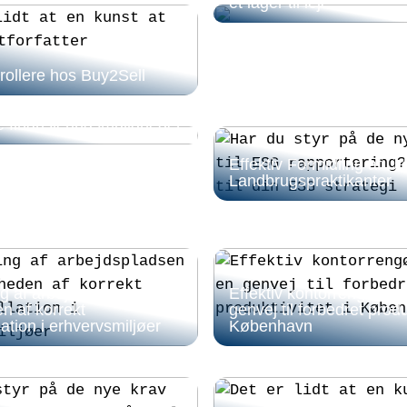
et lager til leje
ollere hos Buy2Sell
 udenom banken –
ve finansieringsmuligheder
Effektiv Formidling af 
Landbrugspraktikanter
g af arbejdspladsen og
Effektiv kontorrengørin
n af korrekt
genvej til forbedret produk
lation i erhvervsmiljøer
København