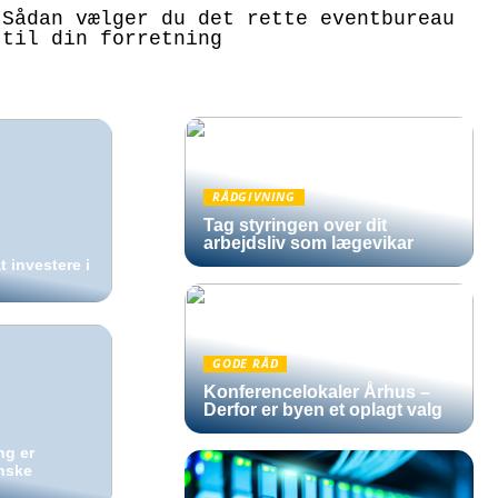
Sådan vælger du det rette eventbureau
til din forretning
RÅDGIVNING
Tag styringen over dit
arbejdsliv som lægevikar
t investere i
GODE RÅD
Konferencelokaler Århus –
Derfor er byen et oplagt valg
ng er
nske