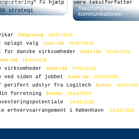
en af en solid ESG-
Tekstforfatterens rolle i
kommunikationen
Rådgivning
25/07/2026
vikar
Gode råd
04/07/2026
t oplagt valg
Gode råd
29/04/2026
t for danske virksomheder
ode råd
18/04/2026
Gode råd
10/04/2026
e virksomheder
Gode råd
20/03/2026
e ved siden af jobbet
Kontor
20/03/202
f perifert udstyr fra Logitech
Brands
14/03/2026
din forretning
24/02/2026
nvesteringspotentiale
02/02/2026
te erhvervsarrangement i København