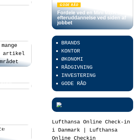
GODE RÅD
Fordele ved en Mini MBA som
efteruddannelse ved siden af
jobbet
BRANDS
KONTOR
ØKONOMI
RÅDGIVNING
ofessionel
INVESTERING
an finder
aurant?
GODE RÅD
Lufthansa Online Check-in
 Effektiv
i Danmark | Lufthansa
ancen
Online Checkin