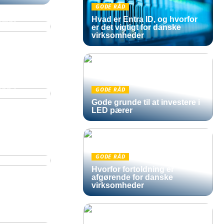
GODE RÅD
te
Hvad er Entra ID, og hvorfor
tning
er det vigtigt for danske
virksomheder
: Din
inger
GODE RÅD
Gode grunde til at investere i
LED pærer
port med
GODE RÅD
Hvorfor fortoldning er
afgørende for danske
virksomheder
ring i dit