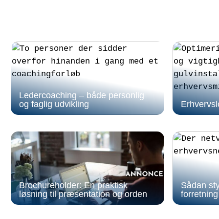
Ledercoaching – både personlig
og faglig udvikling
Erhvervslo
Brochureholder: En praktisk
Sådan sty
løsning til præsentation og orden
forretning