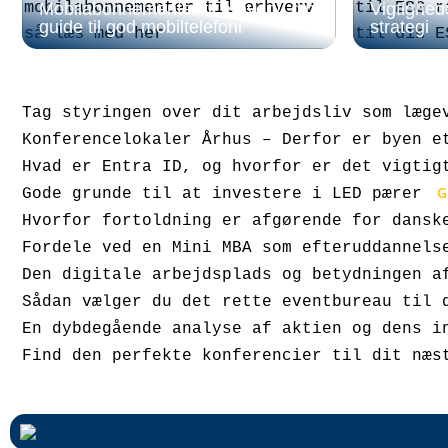
Mobilabonnementer til erhverv: din
Vigtighed
guide til god mobiltelefoni
strategi
Tag styringen over dit arbejdsliv som læge
Konferencelokaler Århus – Derfor er byen e
Hvad er Entra ID, og hvorfor er det vigtig
G
Gode grunde til at investere i LED pærer
Hvorfor fortoldning er afgørende for dansk
Fordele ved en Mini MBA som efteruddannels
Den digitale arbejdsplads og betydningen a
Sådan vælger du det rette eventbureau til 
En dybdegående analyse af aktien og dens i
Find den perfekte konferencier til dit næs