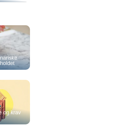
inariske
holdet
re og krav
eder efter