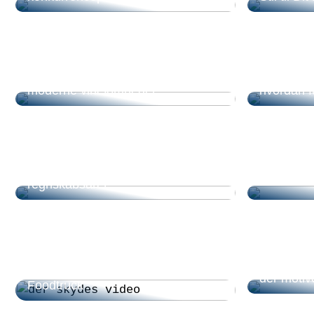
Power BI: Et datadrevet værktøj til
Hvad er i
moderne virksomheder
hvordan f
Små og mellemstore
virksomheders økonomiske
rygsøjle: Revisorens rolle i
regnskabsåret
Sådan væl
Kickstart din forretning med en
der motiv
Foodtruck