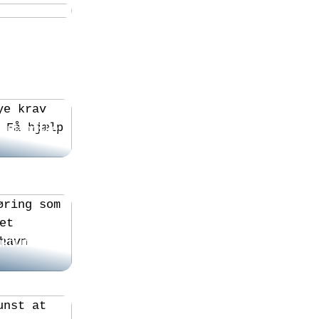
Udenlandske
g som en
tivitet i