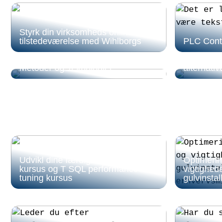
Styrk din virksomheds online
tilstedeværelse med Wihlborgs
PLC Contr
Effektiv Lagerstyring – Fremtidens
Boliglån
Metoder og Teknologier
alternati
Udvikl dine færdigheder med SQL
Optimerin
kursus og T SQL performance
vigtighede
tuning kursus
gulvinstal