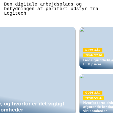
Den digitale arbejdsplads og
betydningen af perifert udstyr fra
Logitech
GODE RÅD
18/04/2026
Gode grunde til a
LED pærer
GODE RÅD
10/04/2026
, og hvorfor er det vigtigt
Hvorfor fortoldni
afgørende for da
ksomheder
virksomheder