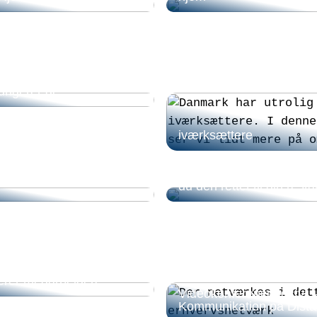
nvesteringsforeninger, og
ungerer de?
iværksættere
Hvad kendetegner en pr
selskabstjener, og hvord
du den rettet til din rest
ger du firmajulegaver,
erer medarbejdere
Videokonferenceudstyr –
Kommunikation på Dist