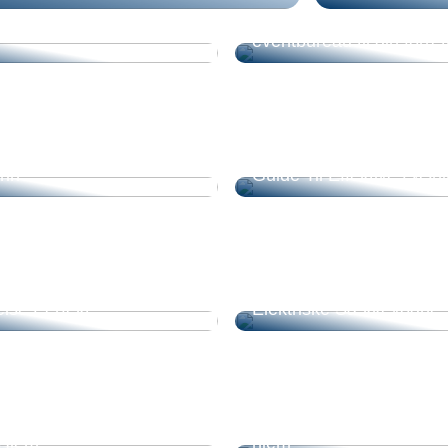
ale arbejdsplads og
n af perifert udstyr fra
Sådan vælger du det ret
eventbureau til din forre
Din Næste Konference
Find En Billig Minilæsser
rin
Guide Til Effektive Løsn
e Efter Mål: Tilpas Dit
Effektivisering af Trans
lse Perfekt
Elektriske Sækkevogne
ede Hynder: Komfort og
Efterisolering: En investe
t Hjem
hjem