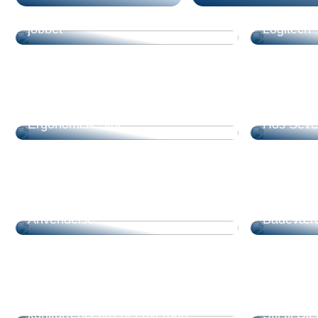
Fordele ved en Mini MBA som
Den digit
efteruddannelse ved siden af
betydninge
jobbet
Logitech
Fordelene ved at Investere i en
Planlæg 
Ergonomisk Stol
Hos Seve
Forståelse af Dumpere og Deres
Brusevægg
Anvendelse
Badevære
Finansiel fleksibilitet i en
Specialsy
konkurrencepræget hverdag
Stil til Di