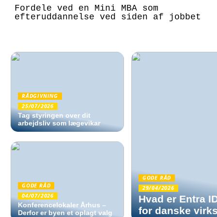
Fordele ved en Mini MBA som
efteruddannelse ved siden af jobbet
RÅDGIVNING
25/07/2026
Tag styringen over dit
arbejdsliv som lægevikar
GODE RÅD
GODE RÅD
29/04/2026
04/07/2026
Hvad er Entra ID
Konferencelokaler Århus –
for danske vir
Derfor er byen et oplagt valg