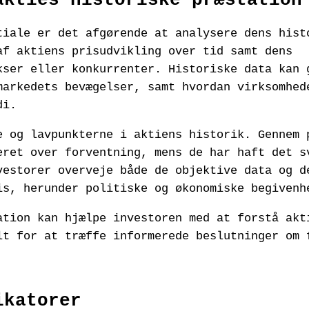
akties historiske præstation
tiale er det afgørende at analysere dens hist
af aktiens prisudvikling over tid samt dens
kser eller konkurrenter. Historiske data kan 
markedets bevægelser, samt hvordan virksomhed
di.
e og lavpunkterne i aktiens historik. Gennem 
eret over forventning, mens de har haft det s
vestorer overveje både de objektive data og d
is, herunder politiske og økonomiske begivenh
ation kan hjælpe investoren med at forstå akt
lt for at træffe informerede beslutninger om 
ikatorer