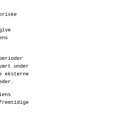
oriske
give
ens
perioder
vært under
e eksterne
eder.
iens
fremtidige