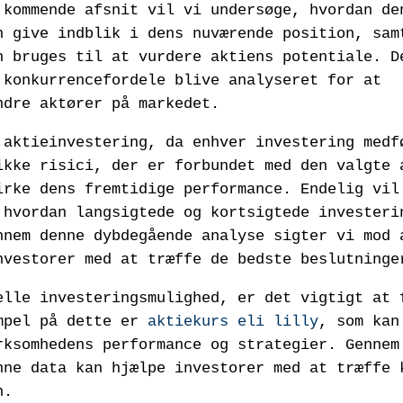
 kommende afsnit vil vi undersøge, hvordan de
n give indblik i dens nuværende position, sam
n bruges til at vurdere aktiens potentiale. D
 konkurrencefordele blive analyseret for at
ndre aktører på markedet.
 aktieinvestering, da enhver investering medf
ikke risici, der er forbundet med den valgte 
irke dens fremtidige performance. Endelig vil
 hvordan langsigtede og kortsigtede investeri
nnem denne dybdegående analyse sigter vi mod 
nvestorer med at træffe de bedste beslutninge
elle investeringsmulighed, er det vigtigt at 
empel på dette er
aktiekurs eli lilly
, som kan
rksomhedens performance og strategier. Gennem
nne data kan hjælpe investorer med at træffe 
n.