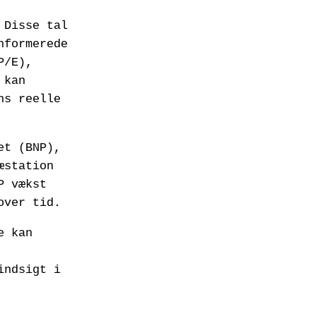
 Disse tal
nformerede
P/E),
 kan
ns reelle
et (BNP),
æstation
P vækst
over tid.
e kan
indsigt i