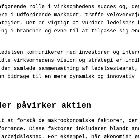
afgørende rolle i virksomhedens succes og, de
ere i udfordrende markeder, træffe velovervej
ategier. Det er vigtigt at vurdere ledelsens 
ing i branchen og evne til at tilpasse sig æn
ledelsen kommunikerer med investorer og inter
idle virksomhedens vision og strategi er indi
 den samlede sammensætning af ledelsesteamet,
an bidrage til en mere dynamisk og innovativ
der påvirker aktien
lt at forstå de makroøkonomiske faktorer, der
formance. Disse faktorer inkluderer blandt an
 arbejdsløshed. For eksempel, når økonomien e