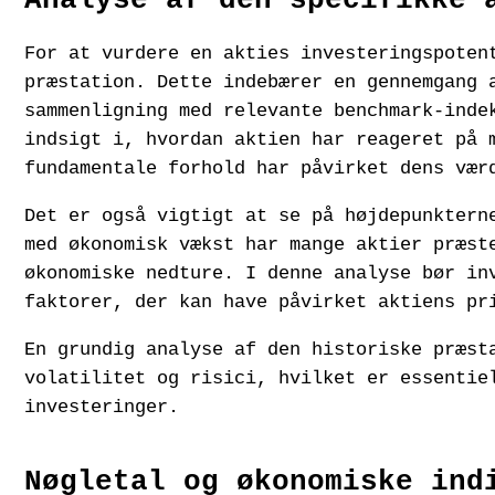
Analyse af den specifikke 
For at vurdere en akties investeringspoten
præstation. Dette indebærer en gennemgang 
sammenligning med relevante benchmark-inde
indsigt i, hvordan aktien har reageret på 
fundamentale forhold har påvirket dens vær
Det er også vigtigt at se på højdepunktern
med økonomisk vækst har mange aktier præst
økonomiske nedture. I denne analyse bør in
faktorer, der kan have påvirket aktiens pr
En grundig analyse af den historiske præst
volatilitet og risici, hvilket er essentie
investeringer.
Nøgletal og økonomiske ind