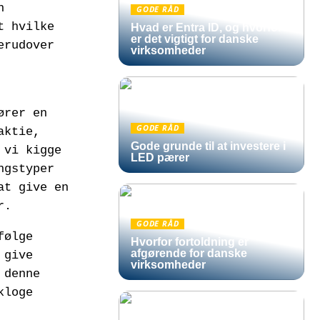
n
GODE RÅD
t hvilke
Hvad er Entra ID, og hvorfor
er det vigtigt for danske
erudover
virksomheder
ører en
GODE RÅD
aktie,
Gode grunde til at investere i
 vi kigge
LED pærer
ngstyper
at give en
r.
GODE RÅD
følge
Hvorfor fortoldning er
afgørende for danske
 give
virksomheder
 denne
kloge