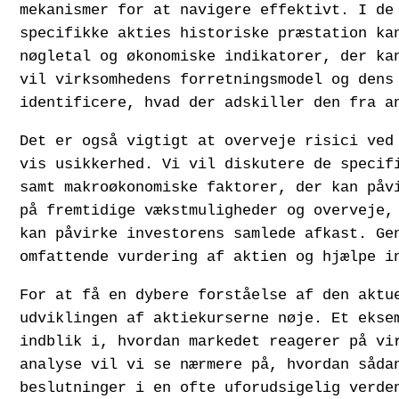
mekanismer for at navigere effektivt. I de
specifikke akties historiske præstation ka
nøgletal og økonomiske indikatorer, der ka
vil virksomhedens forretningsmodel og dens
identificere, hvad der adskiller den fra a
Det er også vigtigt at overveje risici ved
vis usikkerhed. Vi vil diskutere de specif
samt makroøkonomiske faktorer, der kan påv
på fremtidige vækstmuligheder og overveje,
kan påvirke investorens samlede afkast. Ge
omfattende vurdering af aktien og hjælpe i
For at få en dybere forståelse af den aktu
udviklingen af aktiekurserne nøje. Et eks
indblik i, hvordan markedet reagerer på vi
analyse vil vi se nærmere på, hvordan såda
beslutninger i en ofte uforudsigelig verde