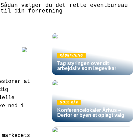
Sådan vælger du det rette eventbureau
til din forretning
RÅDGIVNING
Tag styringen over dit
arbejdsliv som lægevikar
estorer at
dig
ielle
GODE RÅD
ke ned i
Konferencelokaler Århus –
Derfor er byen et oplagt valg
 markedets