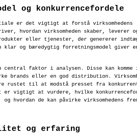
odel og konkurrencefordele
tiale er det vigtigt at forstå virksomhedens
river, hvordan virksomheden skaber, leverer o
rodukter eller tjenester, der genererer indtæ
n klar og bæredygtig forretningsmodel giver e
n central faktor i analysen. Disse kan komme 
rke brands eller en god distribution. Virksom
re rustet til at modstå presset fra konkurren
t er vigtigt at vurdere, hvilke konkurrencefo
, og hvordan de kan påvirke virksomhedens fre
litet og erfaring