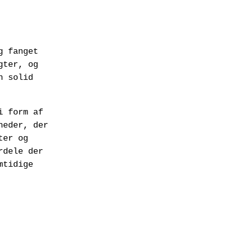
g fanget
gter, og
n solid
i form af
heder, der
ter og
rdele der
mtidige