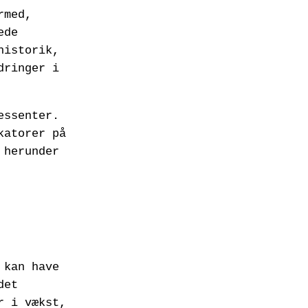
rmed,
ede
historik,
dringer i
essenter.
katorer på
 herunder
 kan have
det
r i vækst,