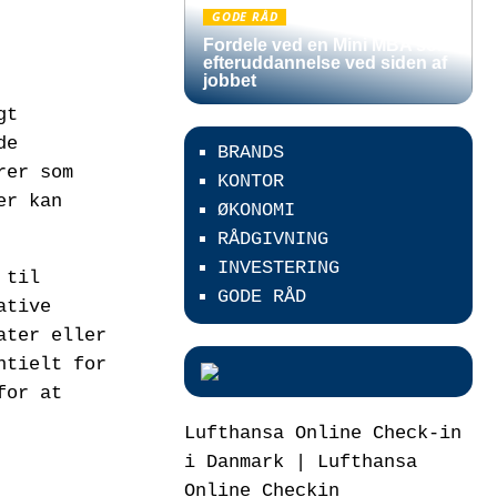
GODE RÅD
Fordele ved en Mini MBA som
efteruddannelse ved siden af
jobbet
gt
de
BRANDS
rer som
KONTOR
er kan
ØKONOMI
RÅDGIVNING
INVESTERING
 til
GODE RÅD
ative
ater eller
ntielt for
for at
Lufthansa Online Check-in
i Danmark | Lufthansa
Online Checkin