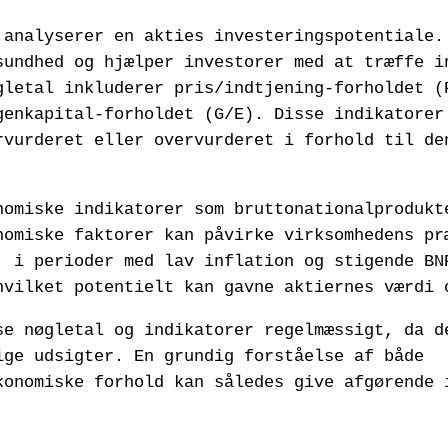
 analyserer en akties investeringspotentiale.
sundhed og hjælper investorer med at træffe i
gletal inkluderer pris/indtjening-forholdet (
genkapital-forholdet (G/E). Disse indikatorer
rvurderet eller overvurderet i forhold til de
nomiske indikatorer som bruttonationalprodukt
nomiske faktorer kan påvirke virksomhedens pr
, i perioder med lav inflation og stigende BN
hvilket potentielt kan gavne aktiernes værdi 
se nøgletal og indikatorer regelmæssigt, da d
ige udsigter. En grundig forståelse af både
konomiske forhold kan således give afgørende 