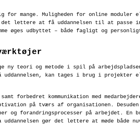
ig for mange. Muligheden for online moduler e
 det lettere at få uddannelsen til at passe i
mme øges udbyttet – både fagligt og personlig
værktøjer
ge ny teori og metode i spil på arbejdspladse
å uddannelsen, kan tages i brug i projekter e
 samt forbedret kommunikation med medarbejder
otivation på tværs af organisationen. Desuden
ner og forandringsprocesser på arbejdet. En b
a uddannelsen gør det lettere at møde både nu