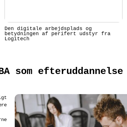
Den digitale arbejdsplads og
betydningen af perifert udstyr fra
Logitech
BA som efteruddannelse
igt
ære
rne