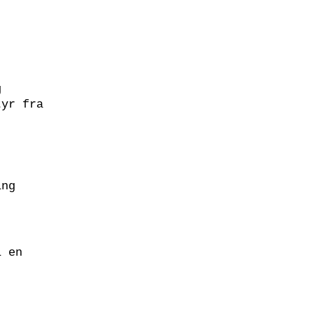
g
tyr fra
ing
i en