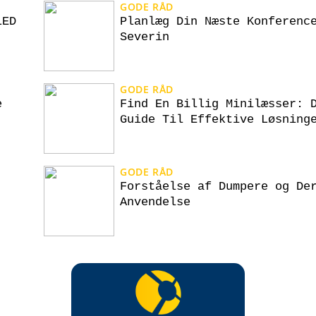
GODE RÅD
LED
Planlæg Din Næste Konferenc
Severin
GODE RÅD
e
Find En Billig Minilæsser: 
Guide Til Effektive Løsning
GODE RÅD
Forståelse af Dumpere og De
Anvendelse