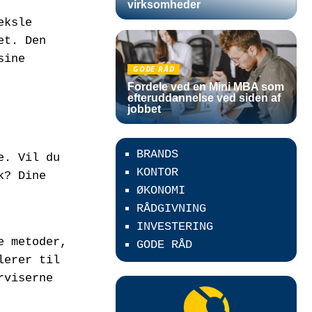
virksomheder
eksle
et. Den
sine
GODE RÅD
Fordele ved en Mini MBA som
efteruddannelse ved siden af
jobbet
BRANDS
e. Vil du
KONTOR
k? Dine
ØKONOMI
RÅDGIVNING
INVESTERING
e metoder,
GODE RÅD
lerer til
rviserne