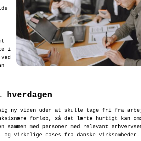
lde
mt
te i
 ved
an
i hverdagen
sig ny viden uden at skulle tage fri fra arbe
aksisnære forløb, så det lærte hurtigt kan om
en sammen med personer med relevant erhvervse
i og virkelige cases fra danske virksomheder.