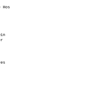
e Hos
Din
er
res