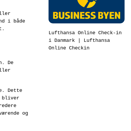
ller
nd i både
t.
Lufthansa Online Check-in
i Danmark | Lufthansa
Online Checkin
n. De
ller
e. Dette
 bliver
redere
værende og