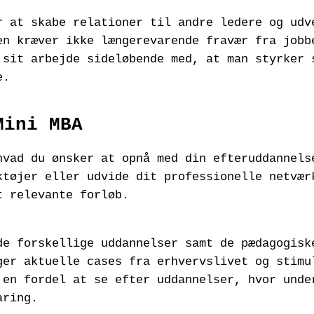
 at skabe relationer til andre ledere og udv
en kræver ikke længerevarende fravær fra jobb
 sit arbejde sideløbende med, at man styrker 
e.
Mini MBA
hvad du ønsker at opnå med din efteruddannels
ktøjer eller udvide dit professionelle netvær
t relevante forløb.
de forskellige uddannelser samt de pædagogisk
ger aktuelle cases fra erhvervslivet og stimu
 en fordel at se efter uddannelser, hvor unde
aring.