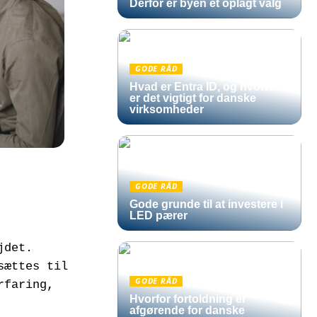
Derfor er byen et oplagt valg
GODE RÅD
Hvad er Entra ID, og hvorfor
er det vigtigt for danske
virksomheder
GODE RÅD
Gode grunde til at investere i
LED pærer
jdet.
sættes til
GODE RÅD
rfaring,
Hvorfor fortoldning er
afgørende for danske