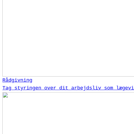
Rådgivning
Tag styringen over dit arbejdsliv som lægevi