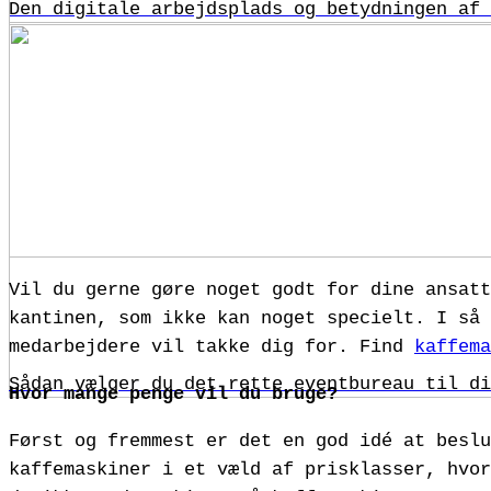
Den digitale arbejdsplads og betydningen af 
Vil du gerne gøre noget godt for dine ansatt
kantinen, som ikke kan noget specielt. I så 
medarbejdere vil takke dig for. Find
kaffema
Sådan vælger du det rette eventbureau til di
Hvor mange penge vil du bruge?
Først og fremmest er det en god idé at beslu
kaffemaskiner i et væld af prisklasser, hvor