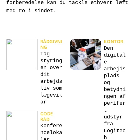
forberedelse kan du tackle ethvert løft
med ro i sindet.
RÅDGIVNI
KONTOR
NG
Den
Tag
digital
styring
e
en over
arbejds
dit
plads
arbejds
og
liv som
betydni
lægevik
ngen af
ar
perifer
t
GODE
udstyr
RÅD
fra
Konfere
Logitec
nceloka
h
ler