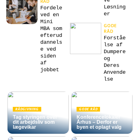
ve
RÅD
Løsning
Fordele
er
ved en
Mini
GODE
MBA som
RÅD
efterud
Forståe
dannels
lse af
e ved
Dumpere
siden
og
af
Deres
jobbet
Anvende
lse
RÅDGIVNING
GODE RÅD
Tag styringen over
Konferencelokaler
dit arbejdsliv som
Århus – Derfor er
lægevikar
byen et oplagt valg