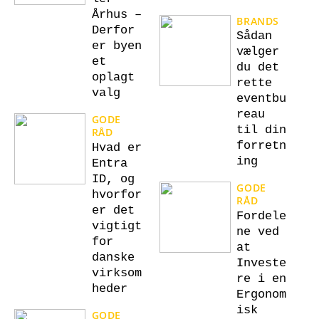
Århus –
BRANDS
Derfor
Sådan
er byen
vælger
et
du det
oplagt
rette
valg
eventbu
reau
GODE
til din
RÅD
forretn
Hvad er
ing
Entra
ID, og
GODE
hvorfor
RÅD
er det
Fordele
vigtigt
ne ved
for
at
danske
Investe
virksom
re i en
heder
Ergonom
isk
GODE