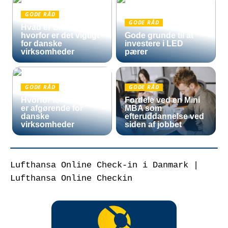
GODE RÅD
GODE RÅD
Hvad er Entra ID, og
hvorfor er det vigtigt
Gode grunde til at
for danske
investere i LED
virksomheder
pærer
GODE RÅD
GODE RÅD
Hvorfor fortoldning
Fordele ved en Mini
er afgørende for
MBA som
danske
efteruddannelse ved
virksomheder
siden af jobbet
Lufthansa Online Check-in i Danmark |
Lufthansa Online Checkin