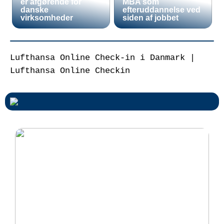
er afgørende for
MBA som
danske
efteruddannelse ved
virksomheder
siden af jobbet
Lufthansa Online Check-in i Danmark |
Lufthansa Online Checkin