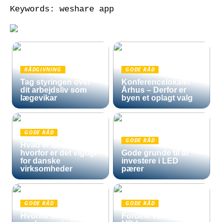
Keywords: weshare app
RÅDGIVNING
GODE RÅD
Tag styringen over
Konferencelokaler
dit arbejdsliv som
Århus – Derfor er
lægevikar
byen et oplagt valg
GODE RÅD
GODE RÅD
Hvad er Entra ID, og
hvorfor er det vigtigt
Gode grunde til at
for danske
investere i LED
virksomheder
pærer
GODE RÅD
GODE RÅD
Hvorfor fortoldning
Fordele ved en Mini