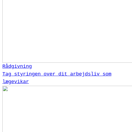
Rådgivning
Tag styringen over dit arbejdsliv som
lægevikar