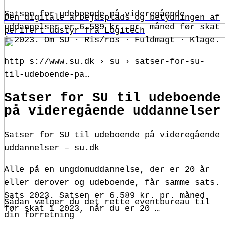
Satsen for udeboende på videregående
Den digitale arbejdsplads og betydningen af
uddannelser er 6.589 kr. pr. måned før skat
perifert udstyr fra Logitech
i 2023. Om SU · Ris/ros · Fuldmagt · Klage.
http s://www.su.dk › su › satser-for-su-
til-udeboende-pa…
Satser for SU til udeboende
på videregående uddannelser
Satser for SU til udeboende på videregående
uddannelser – su.dk
Alle på en ungdomuddannelse, der er 20 år
eller derover og udeboende, får samme sats.
Sats 2023. Satsen er 6.589 kr. pr. måned
Sådan vælger du det rette eventbureau til
før skat i 2023, når du er 20 …
din forretning