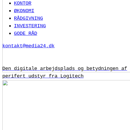
KONTOR
ØKONOMI
RÅDGIVNING
INVESTERING
GODE RÅD
kontakt@media24.dk
Den digitale arbejdsplads og betydningen af
perifert udstyr fra Logitech