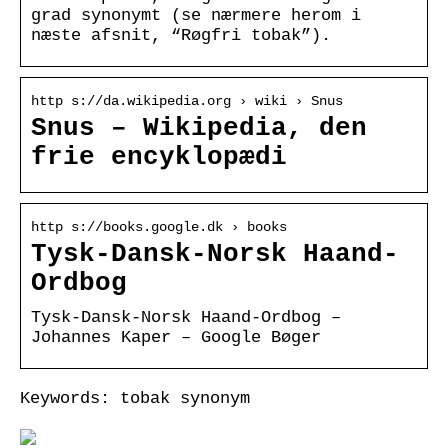
grad synonymt (se nærmere herom i
næste afsnit, “Røgfri tobak”).
http s://da.wikipedia.org › wiki › Snus
Snus – Wikipedia, den
frie encyklopædi
http s://books.google.dk › books
Tysk-Dansk-Norsk Haand-
Ordbog
Tysk-Dansk-Norsk Haand-Ordbog –
Johannes Kaper – Google Bøger
Keywords: tobak synonym