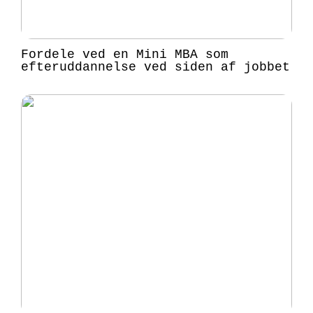
Fordele ved en Mini MBA som
efteruddannelse ved siden af jobbet