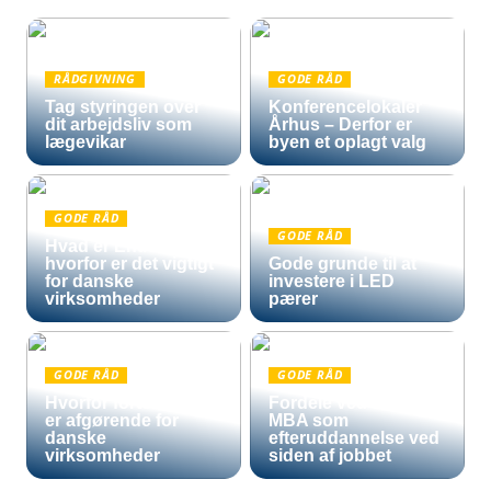
RÅDGIVNING
GODE RÅD
Tag styringen over
Konferencelokaler
dit arbejdsliv som
Århus – Derfor er
lægevikar
byen et oplagt valg
GODE RÅD
GODE RÅD
Hvad er Entra ID, og
hvorfor er det vigtigt
Gode grunde til at
for danske
investere i LED
virksomheder
pærer
GODE RÅD
GODE RÅD
Hvorfor fortoldning
Fordele ved en Mini
er afgørende for
MBA som
danske
efteruddannelse ved
virksomheder
siden af jobbet