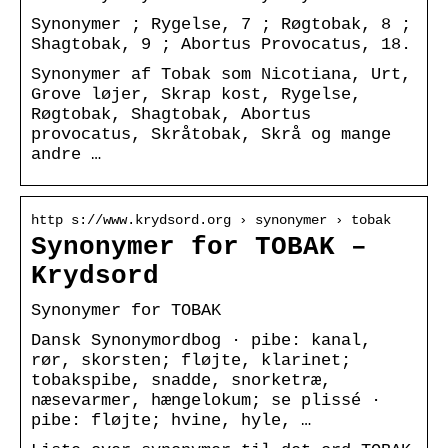
Synonymer ; Rygelse, 7 ; Røgtobak, 8 ;
Shagtobak, 9 ; Abortus Provocatus, 18.
Synonymer af Tobak som Nicotiana, Urt,
Grove løjer, Skrap kost, Rygelse,
Røgtobak, Shagtobak, Abortus
provocatus, Skråtobak, Skrå og mange
andre …
http s://www.krydsord.org › synonymer › tobak
Synonymer for TOBAK –
Krydsord
Synonymer for TOBAK
Dansk Synonymordbog · pibe: kanal,
rør, skorsten; fløjte, klarinet;
tobakspibe, snadde, snorketræ,
næsevarmer, hængelokum; se plissé ·
pibe: fløjte; hvine, hyle, …