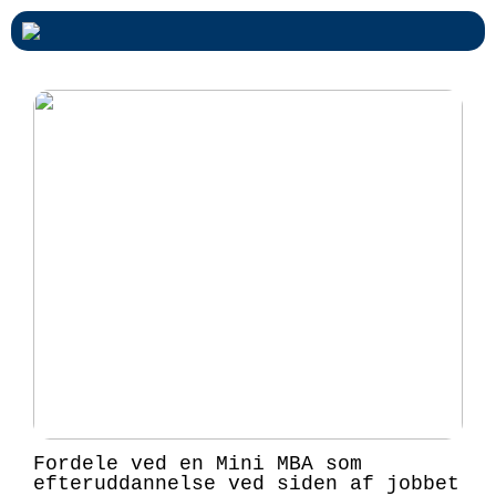
Fordele ved en Mini MBA som
efteruddannelse ved siden af jobbet