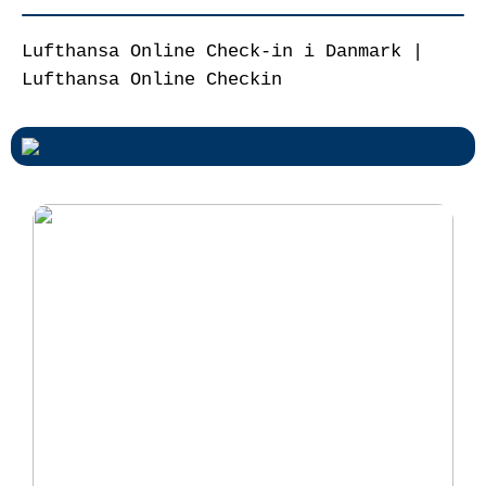
Lufthansa Online Check-in i Danmark |
Lufthansa Online Checkin