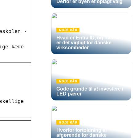
Derfor er byen et oplagt valg
GODE RÅD
eskolen ·
Hvad er Entra ID, og hvorfor
er det vigtigt for danske
ige kæde
virksomheder
GODE RÅD
Gode grunde til at investere i
LED pærer
skellige
GODE RÅD
Hvorfor fortoldning er
afgørende for danske