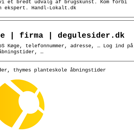
vi et bredt udvalg af brugskunst. Kom forbi
n ekspert. Handl-Lokalt.dk
ge | firma | degulesider.dk
pS Køge, telefonnummer, adresse, … Log ind på
åbningstider, …
der, thymes planteskole åbningstider