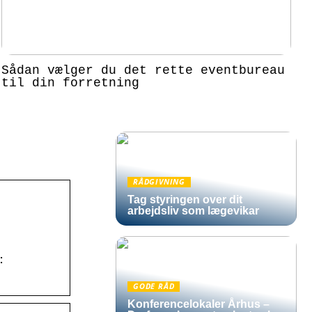
Sådan vælger du det rette eventbureau
til din forretning
RÅDGIVNING
Tag styringen over dit
arbejdsliv som lægevikar
:
GODE RÅD
Konferencelokaler Århus –