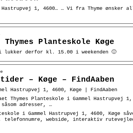
 Hastrupvej 1, 4600… … Vi fra Thyme ønsker al
s
– Thymes Planteskole Køge
 lukker derfor kl. 15.00 i weekenden 🙂 ‍
ge
stider – Køge – FindAaben
mel Hastrupvej 1, 4600, Køge | FindAaben
aet Thymes Planteskole i Gammel Hastrupvej 1,
 såsom adresser, …
teskole i Gammel Hastrupvej 1, 4600, Køge såv
, telefonnumre, webside, interaktiv rutevejle