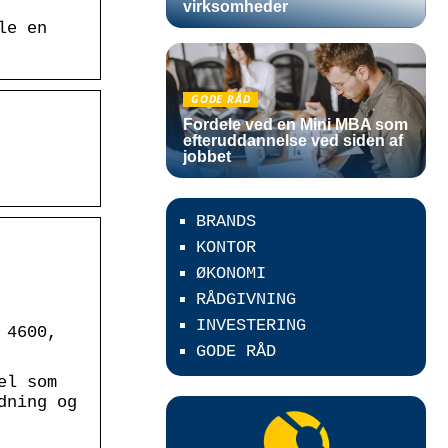
virksomheder
le en
GODE RÅD
Fordele ved en Mini MBA som
efteruddannelse ved siden af
jobbet
BRANDS
KONTOR
ØKONOMI
RÅDGIVNING
INVESTERING
 4600,
GODE RÅD
el som
dning og