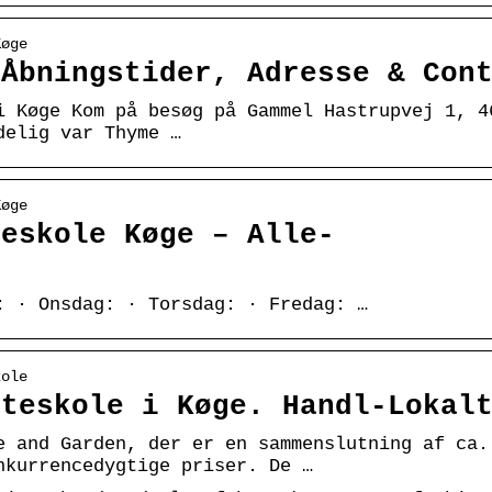
Køge
 Åbningstider, Adresse & Con
i Køge Kom på besøg på Gammel Hastrupvej 1, 4
delig var Thyme …
Køge
teskole Køge – Alle-
: · Onsdag: · Torsdag: · Fredag: …
kole
nteskole i Køge. Handl-Lokal
e and Garden, der er en sammenslutning af ca.
nkurrencedygtige priser. De …