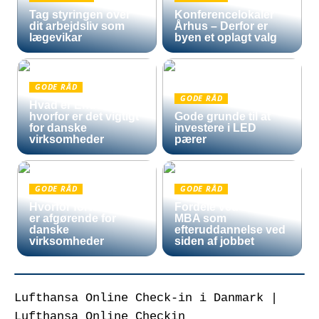
Tag styringen over
Konferencelokaler
dit arbejdsliv som
Århus – Derfor er
lægevikar
byen et oplagt valg
GODE RÅD
GODE RÅD
Hvad er Entra ID, og
hvorfor er det vigtigt
Gode grunde til at
for danske
investere i LED
virksomheder
pærer
GODE RÅD
GODE RÅD
Hvorfor fortoldning
Fordele ved en Mini
er afgørende for
MBA som
danske
efteruddannelse ved
virksomheder
siden af jobbet
Lufthansa Online Check-in i Danmark |
Lufthansa Online Checkin