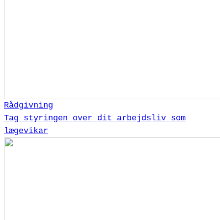
Rådgivning
Tag styringen over dit arbejdsliv som
lægevikar