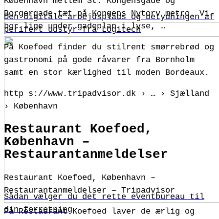
København mellem St. Kongensgade og
Borgergade tæt på Kongens Nytorv metro. Vi
Den digitale arbejdsplads og betydningen af
bor lige under gadeplan i lyse, …
perifert udstyr fra Logitech
På Koefoed finder du stilrent smørrebrød og
gastronomi på gode råvarer fra Bornholm
samt en stor kærlighed til moden Bordeaux.
http s://www.tripadvisor.dk › … › Sjælland
› København
Restaurant Koefoed,
København –
Restaurantanmeldelser
Restaurant Koefoed, København –
Restaurantanmeldelser – Tripadvisor
Sådan vælger du det rette eventbureau til
din forretning
På Restaurant Koefoed laver de ærlig og