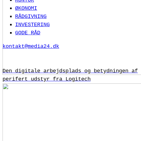
KONTOR
ØKONOMI
RÅDGIVNING
INVESTERING
GODE RÅD
kontakt@media24.dk
Den digitale arbejdsplads og betydningen af
perifert udstyr fra Logitech