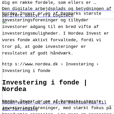
dig en række fordele, som ellers er …
Den digitale arbejdsplads og betydningen af
Nordea Invest er en af Danmarks største
perifert udstyr fra Logitech
investeringsforeninger og tilbyder
investorer adgang til en bred vifte af
investeringsmuligheder. I Nordea Invest er
vores fonde aktivt forvaltede, fordi vi
tror på, at gode investeringer er
resultatet af godt håndværk.
http s://www.nordea.dk › Investering ›
Investering i fonde
Investering i fonde |
Nordea
Nordea Invest er en af Danmarks største
Sådan vælger du det rette eventbureau til
investeringsforeninger, med stærkt fokus på
din forretning