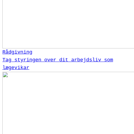
Rådgivning
Tag styringen over dit arbejdsliv som
lægevikar