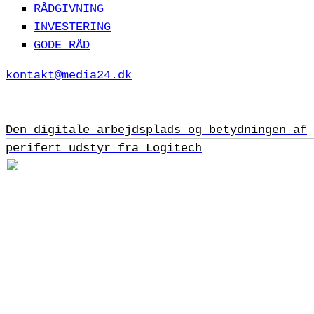
RÅDGIVNING
INVESTERING
GODE RÅD
kontakt@media24.dk
Den digitale arbejdsplads og betydningen af
perifert udstyr fra Logitech