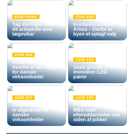
RÅDGIVNING
GODE RÅD
Tag styringen over
Konferencelokaler
dit arbejdsliv som
Århus – Derfor er
lægevikar
byen et oplagt valg
GODE RÅD
GODE RÅD
Hvad er Entra ID, og
hvorfor er det vigtigt
Gode grunde til at
for danske
investere i LED
virksomheder
pærer
GODE RÅD
GODE RÅD
Hvorfor fortoldning
Fordele ved en Mini
er afgørende for
MBA som
danske
efteruddannelse ved
virksomheder
siden af jobbet