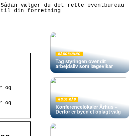
Sådan vælger du det rette eventbureau
til din forretning
RÅDGIVNING
Tag styringen over dit
arbejdsliv som lægevikar
l
r og
GODE RÅD
r og
Konferencelokaler Århus –
Derfor er byen et oplagt valg