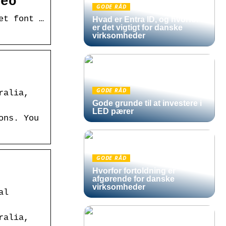
deo
GODE RÅD
et font …
Hvad er Entra ID, og hvorfor
er det vigtigt for danske
virksomheder
GODE RÅD
ralia,
Gode grunde til at investere i
LED pærer
ons. You
GODE RÅD
Hvorfor fortoldning er
afgørende for danske
virksomheder
al
ralia,