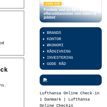
GODE RÅD
Fordele ved en Mini MBA som
efteruddannelse ved siden af
jobbet
BRANDS
KONTOR
od
ØKONOMI
RÅDGIVNING
INVESTERING
GODE RÅD
ock
ns.
Lufthansa Online Check-in
i Danmark | Lufthansa
Online Checkin