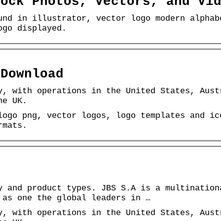
tock Photos, Vectors, and Vi
und in illustrator, vector logo modern alphab
ogo displayed.
 Download
y, with operations in the United States, Aust
he UK.
logo png, vector logos, logo templates and ic
rmats.
y and product types. JBS S.A is a multination
 as one the global leaders in …
y, with operations in the United States, Aust