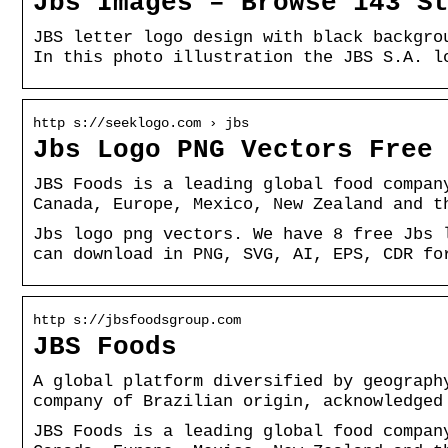
Jbs Images – Browse 143 S
JBS letter logo design with black backgro
In this photo illustration the JBS S.A. l
http s://seeklogo.com › jbs
Jbs Logo PNG Vectors Free
JBS Foods is a leading global food compan
Canada, Europe, Mexico, New Zealand and t
Jbs logo png vectors. We have 8 free Jbs 
can download in PNG, SVG, AI, EPS, CDR fo
http s://jbsfoodsgroup.com
JBS Foods
A global platform diversified by geograph
company of Brazilian origin, acknowledged
JBS Foods is a leading global food compan