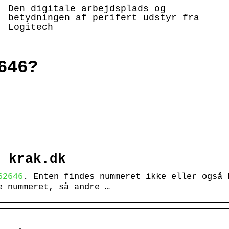
Den digitale arbejdsplads og
betydningen af perifert udstyr fra
Logitech
646?
 krak.dk
62646
. Enten findes nummeret ikke eller også 
e nummeret, så andre …