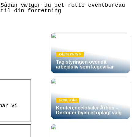
Sådan vælger du det rette eventbureau
til din forretning
RÅDGIVNING
Tag styringen over dit
arbejdsliv som lægevikar
GODE RÅD
har vi
Konferencelokaler Århus –
Derfor er byen et oplagt valg