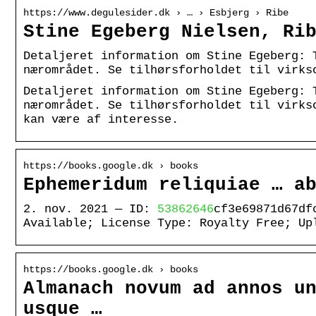
https://www.degulesider.dk › … › Esbjerg › Ribe
Stine Egeberg Nielsen, Ri
Detaljeret information om Stine Egeberg: 
nærområdet. Se tilhørsforholdet til virks
Detaljeret information om Stine Egeberg: 
nærområdet. Se tilhørsforholdet til virks
kan være af interesse.
https://books.google.dk › books
Ephemeridum reliquiae … a
2. nov. 2021 — ID:
53862646
cf3e69871d67df
Available; License Type: Royalty Free; Up
https://books.google.dk › books
Almanach novum ad annos u
usque …