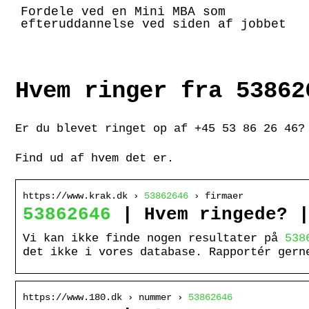
Fordele ved en Mini MBA som
efteruddannelse ved siden af jobbet
Hvem ringer fra 53862
Er du blevet ringet op af +45 53 86 26 46?
Find ud af hvem det er.
https://www.krak.dk ›
53862646
› firmaer
53862646
| Hvem ringede? |
Vi kan ikke finde nogen resultater på
538
det ikke i vores database. Rapportér gern
https://www.180.dk › nummer ›
53862646