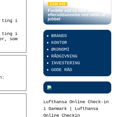
GODE RÅD
Fordele ved en Mini MBA som
efteruddannelse ved siden af
jobbet
 ting i
 ting i
BRANDS
er, som
KONTOR
ØKONOMI
RÅDGIVNING
INVESTERING
GODE RÅD
n:
Lufthansa Online Check-in
2
i Danmark | Lufthansa
Online Checkin