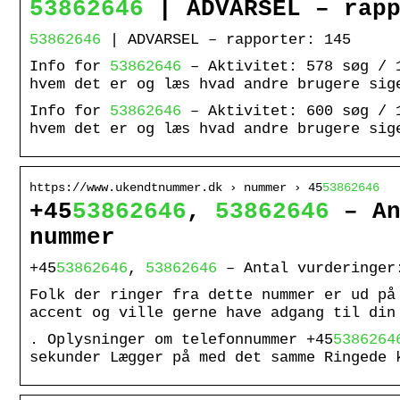
53862646
| ADVARSEL – rapp
53862646
| ADVARSEL – rapporter: 145
Info for
53862646
– Aktivitet: 578 søg / 1
hvem det er og læs hvad andre brugere sig
Info for
53862646
– Aktivitet: 600 søg / 1
hvem det er og læs hvad andre brugere sig
https://www.ukendtnummer.dk › nummer › 45
53862646
+45
53862646
,
53862646
– An
nummer
+45
53862646
,
53862646
– Antal vurderinger
Folk der ringer fra dette nummer er ud på
accent og ville gerne have adgang til din
. Oplysninger om telefonnummer +45
5386264
sekunder Lægger på med det samme Ringede 