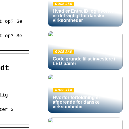
GODE RÅD
Hvad er Entra ID, og hvorfor
er det vigtigt for danske
virksomheder
t op? Se
t op? Se
GODE RÅD
Gode grunde til at investere i
LED pærer
ndt
GODE RÅD
tig
Hvorfor fortoldning er
afgørende for danske
virksomheder
ter 3