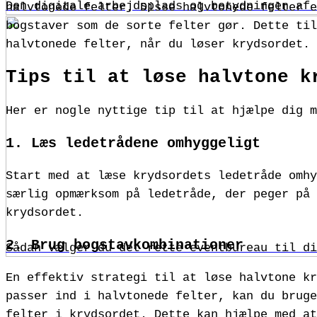
Den digitale arbejdsplads og betydningen af 
halvtonede felter. Disse halvtonede felter e
bogstaver som de sorte felter gør. Dette til
halvtonede felter, når du løser krydsordet.
Tips til at løse halvtone k
Her er nogle nyttige tip til at hjælpe dig m
1. Læs ledetrådene omhyggeligt
Start med at læse krydsordets ledetråde omhy
særlig opmærksom på ledetråde, der peger på 
krydsordet.
2. Brug bogstavkombinationer
Sådan vælger du det rette eventbureau til di
En effektiv strategi til at løse halvtone kr
passer ind i halvtonede felter, kan du bruge
felter i krydsordet. Dette kan hjælpe med at