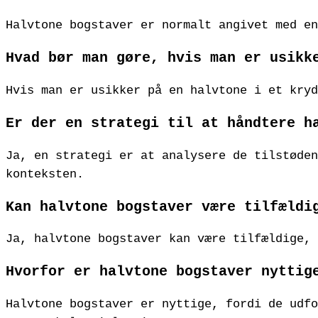
Halvtone bogstaver er normalt angivet med en
Hvad bør man gøre, hvis man er usikk
Hvis man er usikker på en halvtone i et kryd
Er der en strategi til at håndtere h
Ja, en strategi er at analysere de tilstøden
konteksten.
Kan halvtone bogstaver være tilfældi
Ja, halvtone bogstaver kan være tilfældige, 
Hvorfor er halvtone bogstaver nyttig
Halvtone bogstaver er nyttige, fordi de udfo