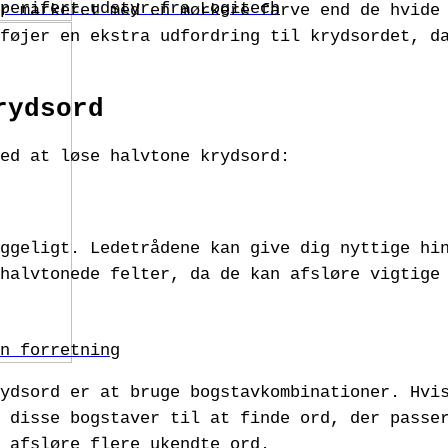
perifert udstyr fra Logitech
r markeret med en mørkere farve end de hvide
føjer en ekstra udfordring til krydsordet, d
rydsord
ed at løse halvtone krydsord:
ggeligt. Ledetrådene kan give dig nyttige hi
halvtonede felter, da de kan afsløre vigtige
n forretning
ydsord er at bruge bogstavkombinationer. Hvi
 disse bogstaver til at finde ord, der passe
 afsløre flere ukendte ord.