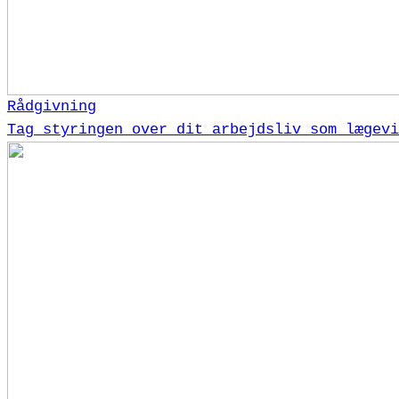
Rådgivning
Tag styringen over dit arbejdsliv som lægevi