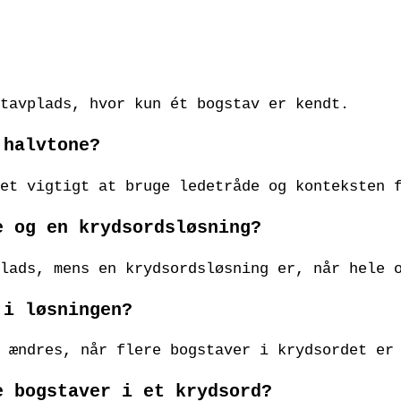
tavplads, hvor kun ét bogstav er kendt.
 halvtone?
et vigtigt at bruge ledetråde og konteksten 
e og en krydsordsløsning?
lads, mens en krydsordsløsning er, når hele 
 i løsningen?
 ændres, når flere bogstaver i krydsordet er
e bogstaver i et krydsord?