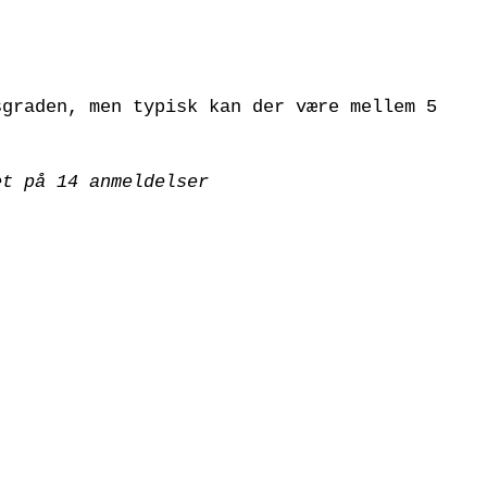
sgraden, men typisk kan der være mellem 5
et på
14
anmeldelser