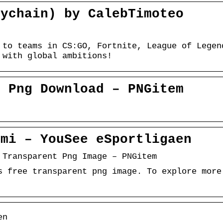
eychain) by CalebTimoteo
 to teams in CS:GO, Fortnite, League of Legen
 with global ambitions!
D Png Download – PNGitem
emi – YouSee eSportligaen
 Transparent Png Image – PNGitem
s free transparent png image. To explore more
en