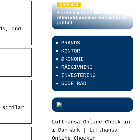
GODE RÅD
Fordele ved en Mini MBA som
efteruddannelse ved siden af
jobbet
ds, and
BRANDS
KONTOR
ØKONOMI
RÅDGIVNING
INVESTERING
GODE RÅD
 similar
Lufthansa Online Check-in
i Danmark | Lufthansa
Online Checkin