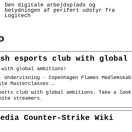
Den digitale arbejdsplads og
betydningen af perifert udstyr fra
Logitech
o
ish esports club with global
 with global ambitions!
· Undervisning · Copenhagen Flames Medlemskab
ite Masterclasses …
ports club with global ambitions. Take a look
nite streamers.
pedia Counter-Strike Wiki