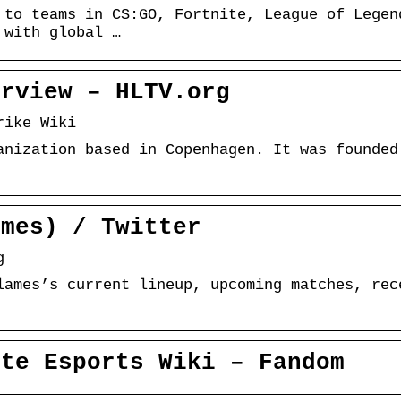
 to teams in CS:GO, Fortnite, League of Legen
 with global …
erview – HLTV.org
rike Wiki
anization based in Copenhagen. It was founded
ames) / Twitter
g
lames’s current lineup, upcoming matches, rec
ite Esports Wiki – Fandom