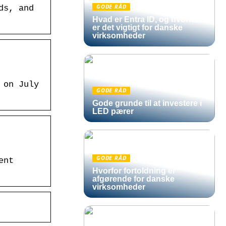
GODE RÅD
ds, and
Hvad er Entra ID, og hvorfor
er det vigtigt for danske
virksomheder
 on July
GODE RÅD
Gode grunde til at investere i
LED pærer
GODE RÅD
ent
Hvorfor fortoldning er
afgørende for danske
virksomheder