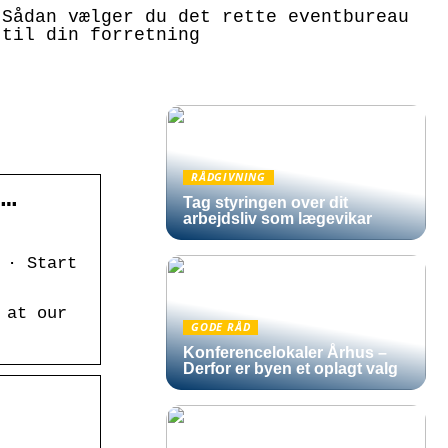
Sådan vælger du det rette eventbureau
til din forretning
RÅDGIVNING
 …
Tag styringen over dit
arbejdsliv som lægevikar
 · Start
 at our
GODE RÅD
Konferencelokaler Århus –
Derfor er byen et oplagt valg